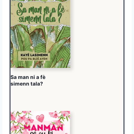
Sa man ni a fè
simenn tala?